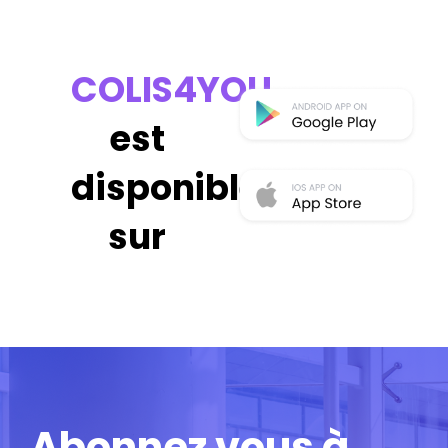
COLIS4YOU
est
disponible
sur
Abonnez vous à